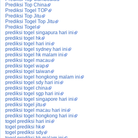
Prediksi Top China
Prediksi Togel TOP
Prediksi Top Jitu
Prediksi Togel Top Jitu
Prediksi Togel
prediksi togel singapura hari ini
prediksi togel hk
prediksi togel hari ini
prediksi togel sydney hari ini
prediksi togel hk malam ini
prediksi togel macau
prediksi togel wap
prediksi togel taiwan
prediksi togel hongkong malam ini
prediksi togel sdy hari ini
prediksi togel china
prediksi togel sgp hari ini
prediksi togel singapore hari ini
prediksi togel jitu
prediksi togel macau hari ini
prediksi togel hongkong hari ini
togel prediksi hari ini
togel prediksi hk
togel prediksi sdy
togel prediksi hk malam ini