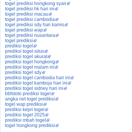
togel prediksi hongkong syair
togel prediksi hk hari ini
togel prediksi macau
togel prediksi cambodia
togel prediksi sdy hari kamis
togel prediksi wap
togel prediksi nusantara
togel prediksi
prediksi togel
prediksi togel-situs
prediksi togel akurat
prediksi togel hongkong
prediksi togel malam ini
prediksi togel sdy
prediksi togel cambodia hari ini
prediksi togel kamboja hari ini
prediksi togel sidney hari ini
bbfstoto prediksi togel
angka net togel prediksi
togel wap prediksi
prediksi kepri togel
prediksi togel 2025
prediksi mbah togel
togel hongkong prediksi