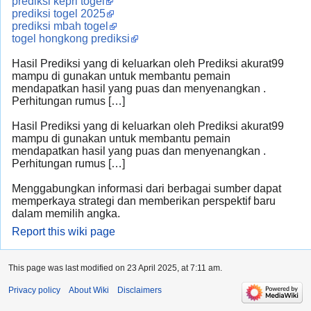
prediksi kepri togel
prediksi togel 2025
prediksi mbah togel
togel hongkong prediksi
Hasil Prediksi yang di keluarkan oleh Prediksi akurat99
mampu di gunakan untuk membantu pemain
mendapatkan hasil yang puas dan menyenangkan .
Perhitungan rumus […]
Hasil Prediksi yang di keluarkan oleh Prediksi akurat99
mampu di gunakan untuk membantu pemain
mendapatkan hasil yang puas dan menyenangkan .
Perhitungan rumus […]
Menggabungkan informasi dari berbagai sumber dapat
memperkaya strategi dan memberikan perspektif baru
dalam memilih angka.
Report this wiki page
This page was last modified on 23 April 2025, at 7:11 am.
Privacy policy
About Wiki
Disclaimers